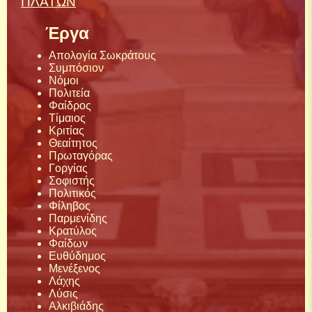
ΠΛΑΤΩΝ
Έργα
Απολογία Σωκράτους
Συμπόσιον
Νόμοι
Πολιτεία
Φαίδρος
Τίμαιος
Κριτίας
Θεαίτητος
Πρωταγόρας
Γοργίας
Σοφιστής
Πολιτικός
Φίληβος
Παρμενίδης
Κρατύλος
Φαίδων
Ευθύδημος
Μενέξενος
Λάχης
Λύσις
Αλκιβιάδης