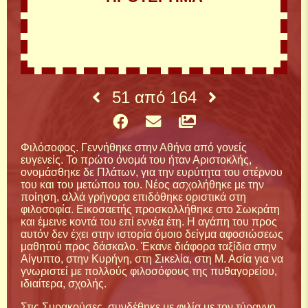
51
από
164
Φιλόσοφος. Γεννήθηκε στην Αθήνα από γονείς
ευγενείς. Το πρώτο όνομά του ήταν Αριστοκλής,
ονομάσθηκε δε Πλάτων, για την ευρύτητα του στέρνου
του και του μετώπου του. Νέος ασχολήθηκε με την
ποίηση, αλλά γρήγορα επιδόθηκε οριστικά στη
φιλοσοφία. Εικοσαετής προσκολλήθηκε στο Σωκράτη
και έμεινε κοντά του επί εννέα έτη. Η αγάπη του προς
αυτόν δεν έχει στην ιστορία όμοιο δείγμα αφοσιώσεως
μαθητού προς δάσκαλο. Έκανε διάφορα ταξίδια στην
Αίγυπτο, στην Κυρήνη, στη Σικελία, στη Μ. Ασία για να
γνωριστεί με πολλούς φιλοσόφους της πυθαγορείου,
ιδιαίτερα, σχολής.
Στις Συρακούσες, συνδέθηκε με φιλία με τον τύραννο