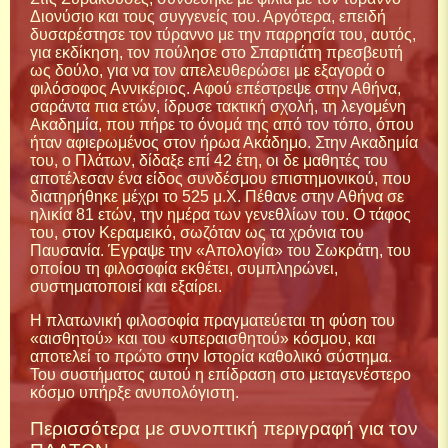
Διονύσιο και τους συγγενείς του. Αργότερα, επειδή
δυσαρέστησε τον τύραννο με την παρρησία του, αυτός,
για εκδίκηση, τον πούλησε στο Σπαρτιάτη πρεσβευτή
ως δούλο, για να τον απελευθερώσει με εξαγορά ο
φιλόσοφος Αννικέριος. Αφού επέστρεψε στην Αθήνα,
σαράντα πια ετών, ίδρυσε τακτική σχολή, τη λεγομένη
Ακαδημία, που πήρε το όνομά της από τον τόπο, όπου
ήταν αφιερωμένος στον ήρωα Ακάδημο. Στην Ακαδημία
του, ο Πλάτων, δίδαξε επί 42 έτη, οι δε μαθητές του
αποτέλεσαν ένα είδος συνδέσμου επιστημονικού, που
διατηρήθηκε μέχρι το 525 μ.Χ. Πέθανε στην Αθήνα σε
ηλικία 81 ετών, την ημέρα των γενεθλίων του. Ο τάφος
του, στον Κεραμεικό, σωζόταν ως τα χρόνια του
Παυσανία. Έγραψε την «Απολογία» του Σωκράτη, του
οποίου τη φιλοσοφία εκθέτει, συμπληρώνει,
συστηματοποιεί και εξαίρει.
Η πλατωνική φιλοσοφία πραγματεύεται τη φύση του
«αισθητού» και του «υπεραισθητού» κόσμου, και
αποτελεί το πρώτο στην Ιστορία καθολικό σύστημα.
Του συστήματος αυτού η επίδραση στο μεταγενέστερο
κόσμο υπήρξε ανυπολόγιστη.
Περισσότερα με συνοπτική περιγραφή για τον