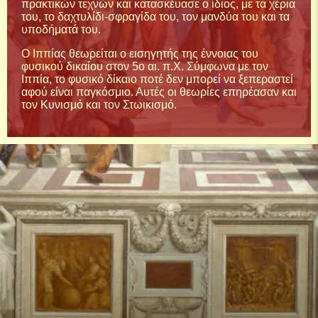
πρακτικών τεχνών και κατασκέυασε ο ίδιος, με τα χέρια
του, το δαχτυλίδι-σφραγίδα του, τον μανδύα του και τα
υποδήματά του.
Ο Ιππίας θεωρείται ο εισηγητής της έννοιας του
φυσικού δικαίου στον 5ο αι. π.Χ. Σύμφωνα με τον
Ιππία, το φυσικό δίκαιο ποτέ δεν μπορεί να ξεπεραστεί
αφού είναι παγκόσμιο. Αυτές οι θεωρίες επηρέασαν και
τον Κυνισμό και τον Στωικισμό.