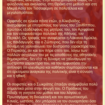
φιληδονία και ακολασία, στη Θράκη στο μεθύσι και στη
Μικρά Ασία τον Τισσαφέρνη σε πολυτέλεια και
μεγαλοπρέπεια.
Ορφανός σε ηλικία πέντε ετών, ο Αλκιβιάδης
ανατράφηκε με επιτρόπους του γιούς του Ξανθίππου,
πρώτους εξαδέλφους της μητέρας του, τον Αρίφρονα
και τον επιφανέστερο πολιτικό της Αθήνας, τον
Περικλή. Ως τροφός του αναφέρεται η Λάκαινα Αμύκλα,
ως παιδαγωγός του ο Ζώπυρος, που δεν είχε τη
δύναμη να χαλιναγωγεί τον δύστροπο χαρακτήρα του.
Ο Περικλής, αν και τον πήρε σπίτι του, λόγω των
πολλών ασχολιών του με τις υποθέσεις της αθηναϊκής
δημοκρατίας, δεν είχε τη δύναμη να χαλιναγωγεί το
δύστροπο χαρακτήρα του, να του εμφυσήσει την
αντίληψη ότι ελευθερία και καθήκον συμπορεύονται και
ότι ερείσματα αναγκαία της πολιτικής είναι η σύνεση
και η ηθική.
Οι σοφιστές και ο Σωκράτης έπαιξαν αναμφίβολα πολύ
σημαντικό ρόλο στην αγωγή του. Ο Πρόδικος του
δίδαξε τη γοητεία του μύθου και του λόγου, ο
Πρωταγόρας τη διαλεκτική και τον αγνωστικισμό.
Κανείς, ωστόσο, δεν μπόρεσε να τον συναρπάσει όσο