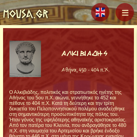
MOUSA.GR
ΑΛΚΙΒΙΑΔΗΣ
Αθήνα, 450 - 404 π.Χ.
Ο Αλκιβιάδης, πολιτικός και στρατιωτικός ηγέτης της
Αθήνας του 5ου π.Χ. αιώνα, γεννήθηκε το 452 και
πέθανε το 404 π.Χ. Κατά τη δεύτερη και την τρίτη
δεκαετία του Πελοποννησιακού πολέμου αναδείχθηκε
στη σημαντικότερη προσωπικότητα της πόλης του.
Ήταν γόνος της υψηλότερης αθηναϊκής αριστοκρατίας.
Από τον πατέρα του Κλεινία, που ανδραγάθησε το 480
π.Χ. στη ναυμαχία του Αρτεμισίου και βρήκε ένδοξο
θάνατο το 446 π.Χ. στη μάχη της Κορώνειας εναντίον