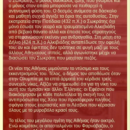
ο Σωκράτης, ο μόνος δάσκαλος ζωής που γνώρισε και
ο μόνος στον οποίο μπορούσε να πειθαρχεί η
αντινομική φύση του. Ο δεσμός ανάμεσα σε δάσκαλο
και μαθητή συχνά άγγιξε τα όρια της αυτοθυσίας. Στην
εκστρατεία στην Ποτίδαια (432 π.Χ.) ο Σωκράτης όχι
μόνο έσωσε τον νεαρό και τραυματισμένο Αλκιβιάδη
από βέβαιο θάνατο αλλά και έπεισε τους στρατηγούς
να στεφανώσουν εκείνον για ανδραγαθία. Στη μάχη στο
Δήλιο (424 π.Χ.) ο Αλκιβιάδης ανταπέδωσε την οφειλή
του: αν και έφιππος δεν τράπηκε σε φυγή μαζί με τους
άλλους Αθηναίους ιππείς, αλλά αγωνίστηκε μέχρι να
διασώσει τον Σωκράτη που μαχόταν πεζός.
Οι νέοι της Αθήνας μιμούνταν το ντύσιμο και τους
εκκεντρισμούς του. Τέλος, ο δήμος τον αποθέωσε όταν
στην Ολυμπία με τα επτά άρματά του κέρδισε τρείς
συνεχείς νίκες. Αξίζει να σημειωθεί ότι για τη νίκη του
αυτή τον τίμησαν και άλλοι Έλληνες: οι Εφέσιοι που
διακόσμησαν με κάθε πολυτέλεια τη σκηνή του, οι
αντιπρόσωποι της Χίου που προσέφεραν πλήθος
σφάγια στους εορταστές και οι Λέσβιοι που κέρασαν
όλους με το μυροβόλο κρασί τους.
Το τέλος του μεγάλου ηγέτη της Αθήνας ήταν οικτρό.
Ενώ κοιμόταν, οι απεσταλμένοι του Φαρνάβαζου, ο