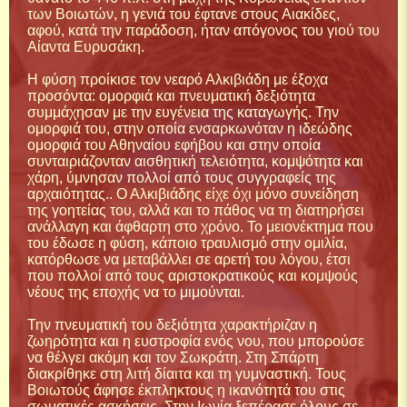
των Βοιωτών, η γενιά του έφτανε στους Αιακίδες,
αφού, κατά την παράδοση, ήταν απόγονος του γιού του
Αίαντα Ευρυσάκη.
Η φύση προίκισε τον νεαρό Αλκιβιάδη με έξοχα
προσόντα: ομορφιά και πνευματική δεξιότητα
συμμάχησαν με την ευγένεια της καταγωγής. Την
ομορφιά του, στην οποία ενσαρκωνόταν η ιδεώδης
ομορφιά του Αθηναίου εφήβου και στην οποία
συνταιριάζονταν αισθητική τελειότητα, κομψότητα και
χάρη, ύμνησαν πολλοί από τους συγγραφείς της
αρχαιότητας.. Ο Αλκιβιάδης είχε όχι μόνο συνείδηση
της γοητείας του, αλλά και το πάθος να τη διατηρήσει
ανάλλαγη και άφθαρτη στο χρόνο. Το μειονέκτημα που
του έδωσε η φύση, κάποιο τραυλισμό στην ομιλία,
κατόρθωσε να μεταβάλλει σε αρετή του λόγου, έτσι
που πολλοί από τους αριστοκρατικούς και κομψούς
νέους της εποχής να το μιμούνται.
Την πνευματική του δεξιότητα χαρακτήριζαν η
ζωηρότητα και η ευστροφία ενός νου, που μπορούσε
να θέλγει ακόμη και τον Σωκράτη. Στη Σπάρτη
διακρίθηκε στη λιτή δίαιτα και τη γυμναστική. Τους
Βοιωτούς άφησε έκπληκτους η ικανότητά του στις
σωματικές ασκήσεις. Στην Ιωνία ξεπέρασε όλους σε