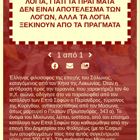
ΛΟΓΙΑ, ΓΙΑΤΙ ΤΑ ΠΡΑΓΜΑΤΑ
ΔΕΝ ΕΙΝΑΙ ΑΠΟΤΕΛΕΣΜΑ ΤΩΝ
ΛΟΓΩΝ, ΑΛΛΑ ΤΑ ΛΟΓΙΑ
ΞΕΚΙΝΟΥΝ ΑΠΟ ΤΑ ΠΡΑΓΜΑΤΑ
1
από
1
Έλληνας φιλοσοφος της εποχής του Σόλωνος,
καταγόμενος από τον Χήνα της Λακωνίας. Όταν η
αντίδραση προς την τυραννία, που χαρακτήριζε τον 4ο
π.Χ. αιώνα, οδήγησε στο να παραλειφθεί από τον
κατάλογο των Επτά Σοφών ο Περίανδρος, τύραννος
της Κορίνθου, αντικαταστάθηκε από τον Μύσωνα,
όπως μαρτυρεί ο Πλάτων (Πρωταγόρας, 343 α). Το
όνομα του Μύσωνος λείπει, ωστόσο, από τον επίσημο
κατάλογο των Επτά Σοφών που καθιερώθηκε από την
εποχή του Δημητρίου του Φαληρέως (με το Corpus
των αποφθεγμάτων τους που αυτός συγκέντρωσε
γύρω στα 300 π.Χ.). Στη φρόνηση του Μύσωνος