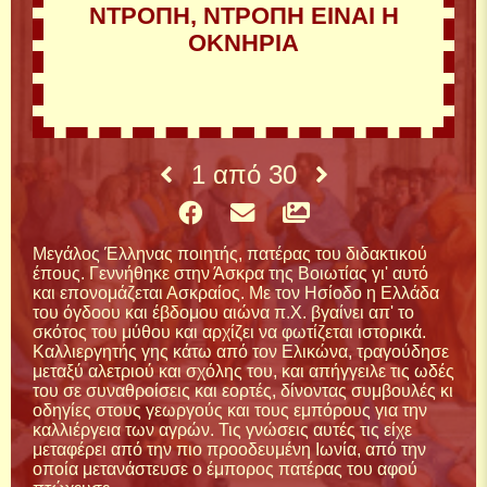
ΝΤΡΟΠΗ, ΝΤΡΟΠΗ ΕΙΝΑΙ Η
ΟΚΝΗΡΙΑ
1
από
30
Μεγάλος Έλληνας ποιητής, πατέρας του διδακτικού
έπους. Γεννήθηκε στην Άσκρα της Βοιωτίας γι' αυτό
και επονομάζεται Ασκραίος. Με τον Ησίοδο η Ελλάδα
του όγδοου και έβδομου αιώνα π.Χ. βγαίνει απ' το
σκότος του μύθου και αρχίζει να φωτίζεται ιστορικά.
Καλλιεργητής γης κάτω από τον Ελικώνα, τραγούδησε
μεταξύ αλετριού και σχόλης του, και απήγγειλε τις ωδές
του σε συναθροίσεις και εορτές, δίνοντας συμβουλές κι
οδηγίες στους γεωργούς και τους εμπόρους για την
καλλιέργεια των αγρών. Τις γνώσεις αυτές τις είχε
μεταφέρει από την πιο προοδευμένη Ιωνία, από την
οποία μετανάστευσε ο έμπορος πατέρας του αφού