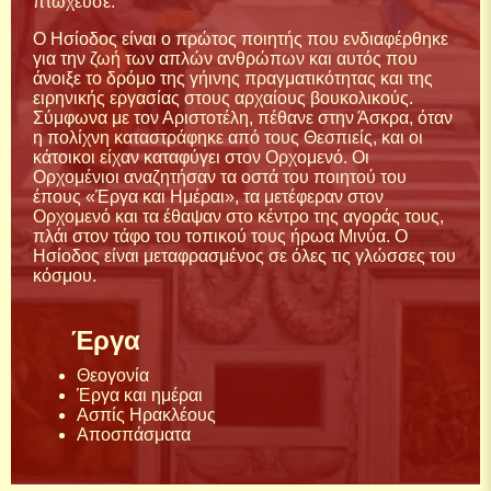
πτώχευσε.
Ο Ησίοδος είναι ο πρώτος ποιητής που ενδιαφέρθηκε
για την ζωή των απλών ανθρώπων και αυτός που
άνοιξε το δρόμο της γήινης πραγματικότητας και της
ειρηνικής εργασίας στους αρχαίους βουκολικούς.
Σύμφωνα με τον Αριστοτέλη, πέθανε στην Άσκρα, όταν
η πολίχνη καταστράφηκε από τους Θεσπιείς, και οι
κάτοικοι είχαν καταφύγει στον Ορχομενό. Οι
Ορχομένιοι αναζητήσαν τα οστά του ποιητού του
έπους «Έργα και Ημέραι», τα μετέφεραν στον
Ορχομενό και τα έθαψαν στο κέντρο της αγοράς τους,
πλάι στον τάφο του τοπικού τους ήρωα Μινύα. Ο
Ησίοδος είναι μεταφρασμένος σε όλες τις γλώσσες του
κόσμου.
Έργα
Θεογονία
Έργα και ημέραι
Ασπίς Ηρακλέους
Αποσπάσματα