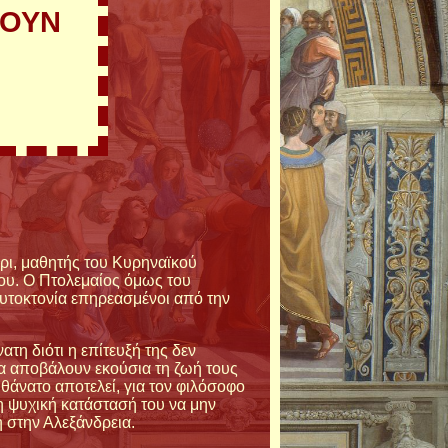
ΧΟΥΝ
ρι, μαθητής του Κυρηναϊκού
γου. Ο Πτολεμαίος όμως του
αυτοκτονία επηρεασμένοι από την
τη διότι η επίτευξή της δεν
να αποβάλουν εκούσια τη ζωή τους
θάνατο αποτελεί, για τον φιλόσοφο
 η ψυχική κατάστασή του να μην
 στην Αλεξάνδρεια.