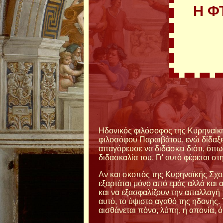
Η Φ
Ηδονικός φιλόσοφος της Κυρηναϊκή
φιλοσόφου Παραιβάτου, ενώ δίδαξε 
απαγόρευσε να διδάσκει διότι, όπ
διδασκαλία του. Γι' αυτό φέρεται σ
Αν και σκοπός της Κυρηναϊκής Σχολ
εξαρτάται μόνο από εμάς αλλά και
και να εξασφαλίζουν την απαλλαγή 
αυτό, το ύψιστο αγαθό της ηδονής.
αισθάνεται πόνο, λύπη, ή απονία,