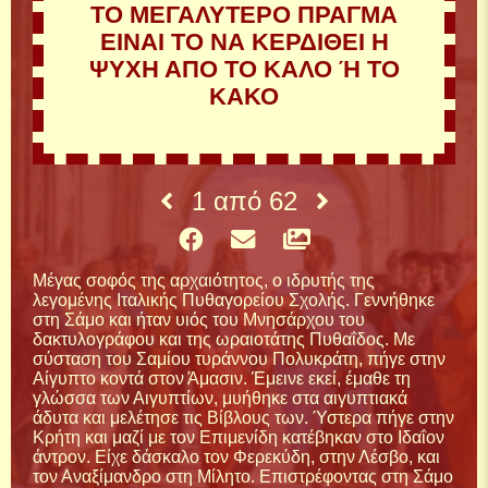
ΤΟ ΜΕΓΑΛΥΤΕΡΟ ΠΡΑΓΜΑ
ΕΙΝΑΙ ΤΟ ΝΑ ΚΕΡΔΙΘΕΙ Η
ΨΥΧΗ ΑΠΟ ΤΟ ΚΑΛΟ Ή ΤΟ
ΚΑΚΟ
1
από
62
Μέγας σοφός της αρχαιότητος, ο ιδρυτής της
λεγομένης Ιταλικής Πυθαγορείου Σχολής. Γεννήθηκε
στη Σάμο και ήταν υιός του Μνησάρχου του
δακτυλογράφου και της ωραιοτάτης Πυθαΐδος. Με
σύσταση του Σαμίου τυράννου Πολυκράτη, πήγε στην
Αίγυπτο κοντά στον Άμασιν. Έμεινε εκεί, έμαθε τη
γλώσσα των Αιγυπτίων, μυήθηκε στα αιγυπτιακά
άδυτα και μελέτησε τις Βίβλους των. Ύστερα πήγε στην
Κρήτη και μαζί με τον Επιμενίδη κατέβηκαν στο Ιδαΐον
άντρον. Είχε δάσκαλο τον Φερεκύδη, στην Λέσβο, και
τον Αναξίμανδρο στη Μίλητο. Επιστρέφοντας στη Σάμο