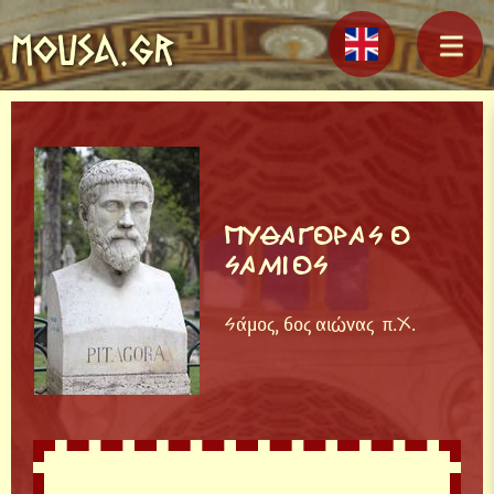
MOUSA.GR
ΠΥΘΑΓΟΡΑΣ Ο
ΣΑΜΙΟΣ
Σάμος, 6ος αιώνας π.Χ.