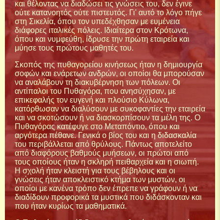
και θέλοντας να διαδώσει τις γνώσεις του, δεν έγινε
ούτε κατανοητός ούτε πιστευτός. Γι' αυτό το λόγο πήγε
στη Σικελία, όπου τον υπεδέχθησαν με ευμένεια
διάφορες ιταλικές πόλεις. Ιδιαίτερα στον Κρότωνα,
όπου και νυμφεύθη, ίδρυσε την πρώτη εταιρεία και
μύησε τους πρώτους μαθητές του.
Σκοπός της πυθαγορείου κινήσεως ήταν η δημιουργία
σοφών και ενάρετων ανδρών, οι οποίοι θα μπορούσαν
να αναλάβουν τη διακυβέρνηση των πόλεων. Οι
αντίπαλοι του Πυθαγόρα, που ανησύχησαν, με
επικεφαλής τον ευγενή και πλούσιο Κύλωνα,
κατόρθωσαν να διαλύσουν με συκοφαντίες την εταιρεία
και να σκοτώσουν ή να διασκορπίσουν τα μέλη της. Ο
Πυθαγόρας κατέφυγε στο Μεταπόντιο, όπου και
αργότερα πέθανε. Γενικά ο βίος του και η διδασκαλία
του περιβάλλεται από θρύλους. Πάντως αποτελείτο
από διαφόρους βαθμούς μυήσεων, οι πρώτοι από
τους οποίους ήταν η σκληρή πειθαρχεία και η σιωπή.
Η σχολή ήταν κλειστή για τους βέβηλους και οι
γνώσεις ήταν αποκλειστικό κτήμα των μυστών, οι
οποίοι με κανένα τρόπο δεν έπρεπε να γράφουν ή να
διαδίδουν προφορικά τα μυστικά που διδάσκονταν και
που ήταν κυρίως τα μαθηματικά.