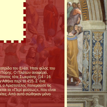
ατρίδα του Ελέα. Ήταν φίλος του
ο Πύρης. Ο Πλάτων αναφέρει,
ότατος τότε Σωκράτης (14 - 16
ν Αθήνα περί το 455. Σ' ένα
α, ο Αριστοτέλης πολεμούσε τις
εται το «Περί φύσεως», που είναι
κρίτες. Από αυτό σώθηκαν μόνο