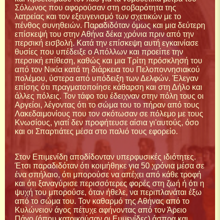
Σόλωνος που αφορούσαν στη σοβαρότητα της
λατρείας και τον εξευγενισμό των σχετικών με το
πένθος συνηθειών. Παραδιδόταν όμως και μια δεύτερη
επίσκεψή του στην Αθήνα δέκα χρόνια πριν από την
περσική εισβολή. Κατά την επίσκεψη αυτή εγκαινίασε
θυσίες που υπέδειξε ο Απόλλων και προείπε την
περσική επίθεση, καθώς και μια Τρίτη πρόσκλησή του
από τον Νικία κατά τη διάρκεια του Πελοποννησιακού
πολέμου, ύστερα από υπόδειξη των Δελφών. Έλεγαν
επίσης ότι πραγματοποίησε κάθαρση και στη Δήλο και
άλλες πόλεις. Τον τάφο του έδειχναν στην πόλη τους οι
Αργείοι, λέγοντας ότι το σώμα του το πήραν από τους
Λακεδαιμονίους που τον σκότωσαν σε πόλεμο με τους
Κνωσίους, γιατί δεν προφήτευσε αίσια γι'αυτούς, όσο
και οι Σπαρτιάτες μέσα στο παλιό τους εφορείο.
Στον Επιμενίδη αποδίδονταν υπερφυσικές ιδιότητες.
Έτσι παραδιδόταν ότι κοιμήθηκε για 50 χρόνια μέσα σε
ένα σπήλαιο, ότι μπορούσε να απέχει από κάθε τροφή
και ότι ξαναγύρισε περισσότερες φορές στη ζωή ή ότι η
ψυχή του μπορούσε, όταν ήθελε, να περιπλανάται έξω
από το σώμα του. Τον καθαρμό της Αθήνας από το
Κυλώνειον άγος πέτυχε αφήνοντας από τον Άρειο
Πάγο (όπου κατοικούσαν οι Ευμενίδες) άσπρα και