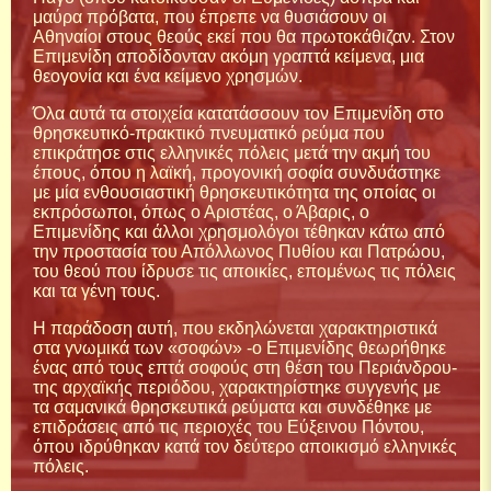
μαύρα πρόβατα, που έπρεπε να θυσιάσουν οι
Αθηναίοι στους θεούς εκεί που θα πρωτοκάθιζαν. Στον
Επιμενίδη αποδίδονταν ακόμη γραπτά κείμενα, μια
θεογονία και ένα κείμενο χρησμών.
Όλα αυτά τα στοιχεία κατατάσσουν τον Επιμενίδη στο
θρησκευτικό-πρακτικό πνευματικό ρεύμα που
επικράτησε στις ελληνικές πόλεις μετά την ακμή του
έπους, όπου η λαϊκή, προγονική σοφία συνδυάστηκε
με μία ενθουσιαστική θρησκευτικότητα της οποίας οι
εκπρόσωποι, όπως ο Αριστέας, ο Άβαρις, ο
Επιμενίδης και άλλοι χρησμολόγοι τέθηκαν κάτω από
την προστασία του Απόλλωνος Πυθίου και Πατρώου,
του θεού που ίδρυσε τις αποικίες, επομένως τις πόλεις
και τα γένη τους.
Η παράδοση αυτή, που εκδηλώνεται χαρακτηριστικά
στα γνωμικά των «σοφών» -ο Επιμενίδης θεωρήθηκε
ένας από τους επτά σοφούς στη θέση του Περιάνδρου-
της αρχαϊκής περιόδου, χαρακτηρίστηκε συγγενής με
τα σαμανικά θρησκευτικά ρεύματα και συνδέθηκε με
επιδράσεις από τις περιοχές του Εύξεινου Πόντου,
όπου ιδρύθηκαν κατά τον δεύτερο αποικισμό ελληνικές
πόλεις.