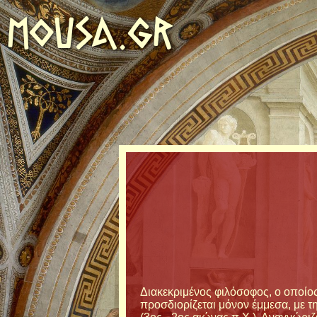
MOUSA.GR
Διακεκριμένος φιλόσοφος, ο οποίο
προσδιορίζεται μόνον έμμεσα, με τ