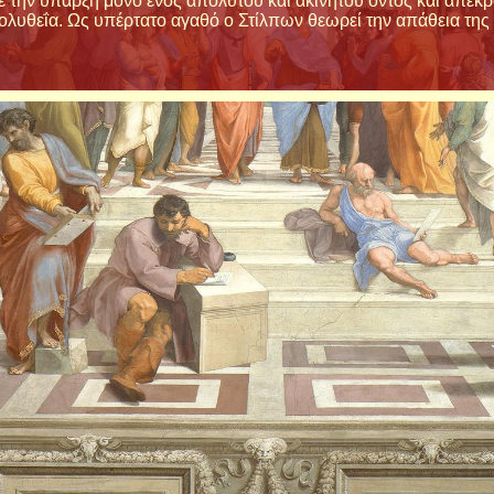
ζε την ύπαρξη μόνο ενός απόλυτου και ακίνητου όντος και απέ
πολυθεΐα. Ως υπέρτατο αγαθό ο Στίλπων θεωρεί την απάθεια τη