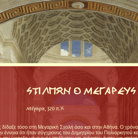
ΣΤΙΛΠΩΝ Ο ΜΕΓΑΡΕΥΣ
Μέγαρα, 320 π.Χ
ς δίδαξε τόσο στη Μεγαρική Σχολή όσο και στην Αθήνα. Ο χρόνο
ην έννοια ότι ήταν σύγχρονος του Δημητρίου του Πολιορκητού κ