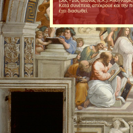
(3ος - 2ος αιώνας π.Χ.). Αναγνώρι
Κατά συνέπεια, απέκρουε και την 
έχει διασωθεί.