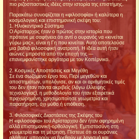
πιο ριζοσπαστικές ιδέες στην ιστορία της επιστήμης.
Παρακάτω συνοψίζεται η «φιλοσοφία» ή καλύτερα η
κοσμολογική και επιστημονική σκέψη του:
1. Ηλιοκεντρικό Σύστημα
Ο Αρίσταρχος ήταν ο πρώτος στην ιστορία που
πρότεινε με σαφήνεια ότι αντί ο ουρανός να «κινείται
γύρω μας», είναι η Γη που κινείται. Αυτό αποτελούσε
μια βαθιά φιλοσοφική ανατροπή. Η ιδέα αυτή ήταν
αιώνες μπροστά από την εποχή της —
επανεμφανίστηκε αργότερα με τον Κοπέρνικο.
2. Κοσμικές Αποστάσεις και Μεγέθη
Σε ένα σωζόμενο έργο του, Περί μεγεθών και
αποστημάτων, υπολόγισε, αν και οι αριθμητικές τιμές
του δεν ήταν πάντα ακριβείς (λόγω έλλειψης
τεχνολογίας), η μεθοδολογία του ήταν εξαιρετικά
προχωρημένη, χρησιμοποίησε γεωμετρία και
παρατήρηση, όχι μύθο ή υπόθεση.
3. Φιλοσοφικές Διαστάσεις της Σκέψης του
Η «φιλοσοφία» του Αρίσταρχου δεν ήταν αφηρημένη
αλλά επιστημονική-ορθολογική. Εμπιστοσύνη στη
γεωμετρία και τη μέτρηση. Πίστευε ότι οι ουράνιες
αλήθειες μπορούν να βρεθούν με λογισμό και