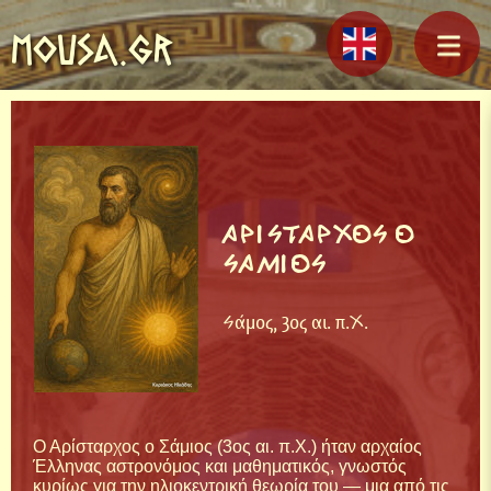
MOUSA.GR
ΑΡΙΣΤΑΡΧΟΣ Ο
ΣΑΜΙΟΣ
Σάμος, 3ος αι. π.Χ.
Ο Αρίσταρχος ο Σάμιος (3ος αι. π.Χ.) ήταν αρχαίος
Έλληνας αστρονόμος και μαθηματικός, γνωστός
κυρίως για την ηλιοκεντρική θεωρία του — μια από τις