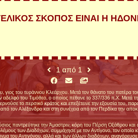
ΤΕΛΙΚΟΣ ΣΚΟΠΟΣ ΕΙΝΑΙ Η ΗΔΟΝ
1
από
1
, γιος του τυράννου Κλεάρχου. Μετά τον θάνατο του πατέρα το
ν αδελφό του Τιμόθεο, ο οποίος πέθανε το 337/336 π.Χ. Μετά τη
νούσε το περσικό κράτος και επεξέτεινε την εξουσία του, παρ
από τον Αλέξανδρο και στη συνέχεια από τον Περδίκα την απο
σιος παντρεύτηκε την Άμαστριν, κόρη του Πέρση Οξάθρου και α
λέμους των Διαδόχων, συμμάχησε με τον Αντίγονο, τον οποίο κ
μα του Αντιγόνου, αλλά και των άλλων διαδόχων, αναγόρευσε τ