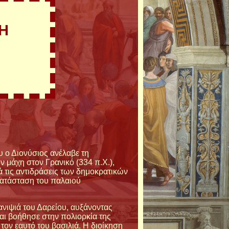
Η
υ ο Διονύσιος ανέλαβε τη
ν μάχη στον Γρανικό (334 π.Χ.),
ά τις αντιδράσεις των δημοκρατικών
κατάσταση του παλαιού
νιψιά του Δαρείου, αυξάνοντας
αι βοήθησε στην πολιορκία της
ον εαυτό του βασιλιά. Η διοίκηση