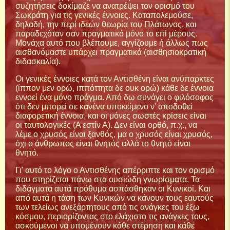
συζητήσεις δοκίμαζε να ανατρέψει τον ορισμό του
Σωκράτη για τις γενικές έννοιες. Καταπολεμούσε,
δηλαδή, την περί ιδεών θεωρία του Πλάτωνος, και
παραδεχόταν σαν πραγματικό μόνο το επί μέρους.
Μονάχα αυτό που βλέπουμε, αγγίζουμε ή άλλως πως
αισθανόμαστε υπάρχει πραγματικά (αισθησιοκρατική
διδασκαλία).
Οι γενικές έννοιες κατά τον Αντισθένη είναι ανύπαρκτες
(ίππον μεν ορώ, ιππόττητα δε ουκ ορώ) κάθε δε έννοια
εννοεί ένα μόνο πράγμα. Από δω συνάγει ο φιλόσοφος
ότι δεν μπορεί σε κανένα υποκείμενο ν' αποδοθεί
διαφορετική έννοια, και οι μόνες σωστές κρίσεις είναι
οι ταυτολογικές (Α εστίν Α). Δεν είναι ορθό, π.χ., να
λέμε ο χρυσός είναι ξανθός, μα ο χρυσός είναι χρυσός,
όχι ο άνθρωπος είναι θνητός αλλά το θνητό είναι
θνητό.
Γι' αυτό το λόγο ο Αντισθένης απέρριπτε και τον ορισμό
που στηρίζεται πάνω στα ουσιώδη γνωρίσματα. Τα
διδάγματα αυτά πρόθυμα ασπάσθηκαν οι Κυνικοί. Και
από αυτά η τάση των Κυνικών να κάνουν τους εαυτούς
των τελείως ανεξάρτητους από τις ανάγκες του έξω
κόσμου, περιορίζοντας στο ελάχιστο τις ανάγκες τους,
ασκούμενοι να υπομένουν κάθε στέρηση και κάθε