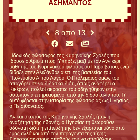
ΑΣΗΜΑΝΤΟΣ
8
από
13
Ηδονικός φιλόσοφος της Κυρηναϊκής Σχολής που
ίδρυσε ο Αρίστιππος. Υπήρξε, μαζί με τον Αννίκερι,
μαθητής του Κυρηναϊκού φιλοσόφου Παραιβάτου, ενώ
δίδαξε στην Αλεξάνδρεια επί της βασιλείας του
Πτολεμαίου Α' του Λάγου. Ο Πτολεμαίος όμως του
απαγόρευσε να διδάσκει διότι, όπως αναφέρει ο
Κικέρων, πολλοί ακροατές του οδηγήθηκαν στην
αυτοκτονία επηρεασμένοι από την διδασκαλία του. Γι'
αυτό φέρεται στην ιστορία της φιλοσοφίας ως Ηγησίας
ο Πεισιθάνατος.
Αν και σκοπός της Κυρηναϊκής Σχολής ήταν η
αναζήτηση της ηδονής, ο Ηγησίας τη θεωρούσε
αδύνατη διότι η επίτευξή της δεν εξαρτάται μόνο από
εμάς αλλά και από τον παράγοντα της τύχης.
Συνιστούσε στους οπαδούς του να αποβάλουν