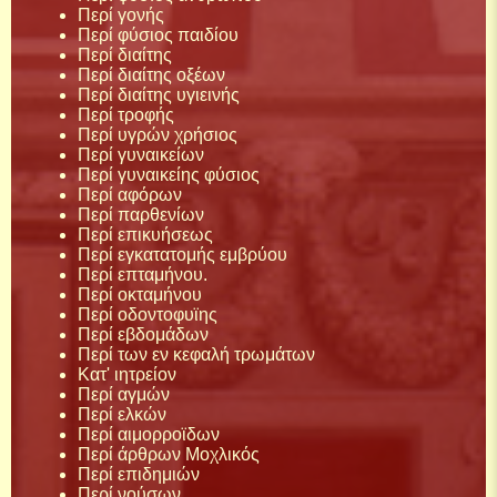
Περί γονής
Περί φύσιος παιδίου
Περί διαίτης
Περί διαίτης οξέων
Περί διαίτης υγιεινής
Περί τροφής
Περί υγρών χρήσιος
Περί γυναικείων
Περί γυναικείης φύσιος
Περί αφόρων
Περί παρθενίων
Περί επικυήσεως
Περί εγκατατομής εμβρύου
Περί επταμήνου.
Περί οκταμήνου
Περί οδοντοφυϊης
Περί εβδομάδων
Περί των εν κεφαλή τρωμάτων
Κατ' ιητρείον
Περί αγμών
Περί ελκών
Περί αιμορροϊδων
Περί άρθρων Μοχλικός
Περί επιδημιών
Περί νούσων