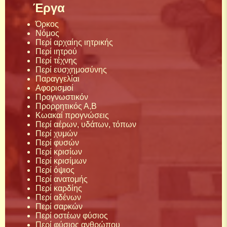
Έργα
Όρκος
Νόμος
Περί αρχαίης ιητρικής
Περί ιητρού
Περί τέχνης
Περί ευσχημοσύνης
Παραγγελίαι
Αφορισμοί
Προγνωστικόν
Προρρητικός Α,Β
Κωακαί προγνώσεις
Περί αέρων, υδάτων, τόπων
Περί χυμών
Περί φυσών
Περί κρισίων
Περί κρισίμων
Περί όψιος
Περί ανατομής
Περί καρδίης
Περί αδένων
Περί σαρκών
Περί οστέων φύσιος
Περί φύσιος ανθρώπου