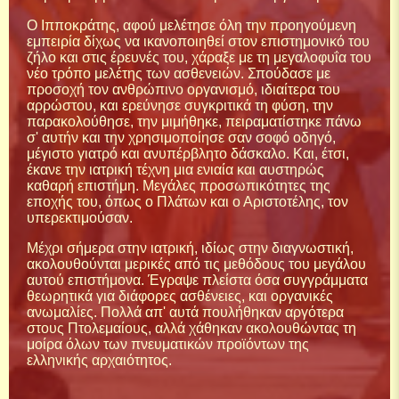
Ο Ιπποκράτης, αφού μελέτησε όλη την προηγούμενη
εμπειρία δίχως να ικανοποιηθεί στον επιστημονικό του
ζήλο και στις έρευνές του, χάραξε με τη μεγαλοφυΐα του
νέο τρόπο μελέτης των ασθενειών. Σπούδασε με
προσοχή τον ανθρώπινο οργανισμό, ιδιαίτερα του
αρρώστου, και ερεύνησε συγκριτικά τη φύση, την
παρακολούθησε, την μιμήθηκε, πειραματίστηκε πάνω
σ' αυτήν και την χρησιμοποίησε σαν σοφό οδηγό,
μέγιστο γιατρό και ανυπέρβλητο δάσκαλο. Και, έτσι,
έκανε την ιατρική τέχνη μια ενιαία και αυστηρώς
καθαρή επιστήμη. Μεγάλες προσωπικότητες της
εποχής του, όπως ο Πλάτων και ο Αριστοτέλης, τον
υπερεκτιμούσαν.
Μέχρι σήμερα στην ιατρική, ιδίως στην διαγνωστική,
ακολουθούνται μερικές από τις μεθόδους του μεγάλου
αυτού επιστήμονα. Έγραψε πλείστα όσα συγγράμματα
θεωρητικά για διάφορες ασθένειες, και οργανικές
ανωμαλίες. Πολλά απ' αυτά πουλήθηκαν αργότερα
στους Πτολεμαίους, αλλά χάθηκαν ακολουθώντας τη
μοίρα όλων των πνευματικών προϊόντων της
ελληνικής αρχαιότητος.