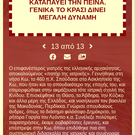
ΚΑΤΑΠΑΥΕΙ ΤΗΝ ΠΕΙΝΑ.
ΓΕΝΙΚΑ ΤΟ ΚΡΑΣΙ ΔΙΝΕΙ
ΜΕΓΑΛΗ ΔΥΝΑΜΗ
13
από
13
Ο επιφανέστερος γιατρός της ελληνικής αρχαιότητας,
αποκαλούμενος «πατήρ της ιατρικής». Γεννήθηκε στη
νήσο Κω, το 460 π.Χ. Σπούδασε στο Ασκληπιείο της
Κω, που ήταν και το σπουδαιότερο της εποχής του, και
επιμορφώθηκε στην ακμάζουσα τότε ιατρική σχολή της
Κνίδου. Επισκέφθηκε τη Θάσο, τα Άβδηρα, την Κύζικο
και άλλα μέρη της Ελλάδος, και νοσήλευσε τον βασιλέα
της Μακεδονίας, Περδίκκα. Γνώρισε σπουδαίους
άνδρες, όπως το διάσημο φιλόσοφο Δημόκριτο, το
ρήτορα Γοργία τον Λεόντιο κ.α. Συνέλεξε πολύτιμες
παρατηρήσεις, έκαμε σοβαρότατες έρευνες, και
επέστρεψε στην Κω, όπου επιδόθηκε πια στη
συστηματική διδασκαλία της ιατρικής και συνέγραψε