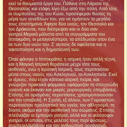
εκεί τα θαυμαστά έργα του. Πέθανε στη Λάρισα της
Θεσσαλίας και ετάφη λίγο έξω από την πόλη. Από τότε,
οι συμπολίτες της του Κώοι, προσέφεραν θυσίες τη
μέρα των γενεθλίων του, για να τιμήσουν το μεγάλο
τους επιστήμονα. Άφησε δύο υιούς, τον Θεσσαλό και
τον Δράκοντα, που διέπρεψαν και οι δύο σαν
γιατροί.Μερικά μάλιστα από τα συγγράμματα του
Ιπποκράτη, οι μεταγενέστεροι, τα απέδωσαν στον ένα
εκ των δυο υιών του. Σ' αυτούς δε οφείλεται και η
τακτοποίηση και η δημοσίευσή των.
Όταν φάνηκε ο Ιπποκράτης η ιατρική ήταν απλή τέχνη,
και η Μαγική Ιατρική θεράπευε μέχρι τότε τους
ασθενείς, ενώ η Ιερατική Ιατρική, τους περιποιόταν
μέσα στους ναούς του Ασκληπιού, τα Ασκληπιεία. Εκεί
οι ιέρειες, που είχαν κάποια ιατρική πείρα, και
γνώριζαν πρακτικά φάρμακα, εφάρμοζαν τη στοιχειώδη
υγιεινή και έκαναν και μικρές χειρουργικές επεμβάσεις.
Επίσης σε ορισμένες περιστάσεις χρησιμοποιούσαν
και την υποβολή. Η Σχολή, εξ άλλου, των Γυμναστών,
περιποιόταν προληπτικά την υγεία, τον αθλητισμό, τη
δίαιτα, ακόμα και την αισθητική του σώματος. Επίσης
πλεόναζαν οι έμπειροι γιατροί, αλλά και οι φιλόσοφοι
γιατροί, οι οποίοι, στις μελέτες τους περί φύσεως,
συμπεριλάμβαναν και τον ανθρώπινο οργανισμό.