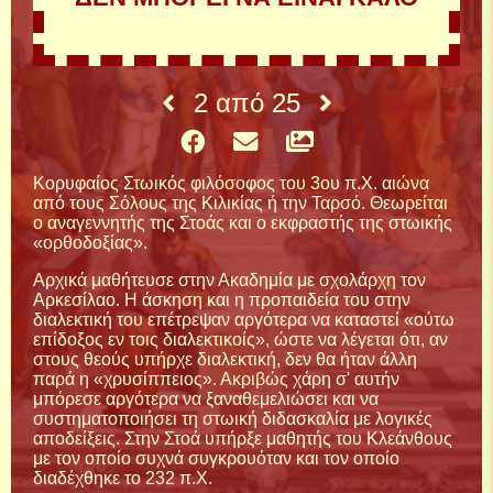
2
από
25
Κορυφαίος Στωικός φιλόσοφος του 3ου π.Χ. αιώνα
από τους Σόλους της Κιλικίας ή την Ταρσό. Θεωρείται
ο αναγεννητής της Στοάς και ο εκφραστής της στωικής
«ορθοδοξίας».
Αρχικά μαθήτευσε στην Ακαδημία με σχολάρχη τον
Αρκεσίλαο. Η άσκηση και η προπαιδεία του στην
διαλεκτική του επέτρεψαν αργότερα να καταστεί «ούτω
επίδοξος εν τοις διαλεκτικοίς», ώστε να λέγεται ότι, αν
στους θεούς υπήρχε διαλεκτική, δεν θα ήταν άλλη
παρά η «χρυσίππειος». Ακριβώς χάρη σ' αυτήν
μπόρεσε αργότερα να ξαναθεμελιώσει και να
συστηματοποιήσει τη στωική διδασκαλία με λογικές
αποδείξεις. Στην Στοά υπήρξε μαθητής του Κλεάνθους
με τον οποίο συχνά συγκρουόταν και τον οποίο
διαδέχθηκε το 232 π.Χ.