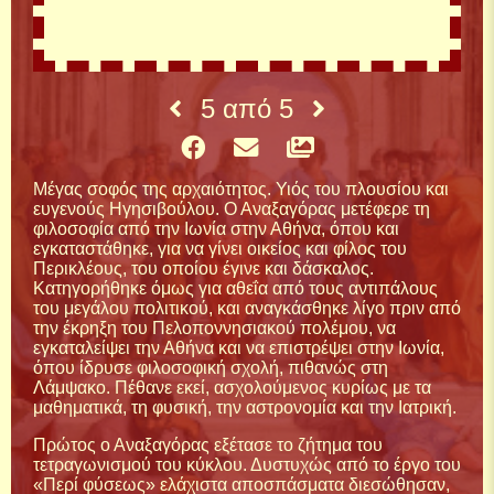
5
από
5
Μέγας σοφός της αρχαιότητος. Υιός του πλουσίου και
ευγενούς Ηγησιβούλου. Ο Αναξαγόρας μετέφερε τη
φιλοσοφία από την Ιωνία στην Αθήνα, όπου και
εγκαταστάθηκε, για να γίνει οικείος και φίλος του
Περικλέους, του οποίου έγινε και δάσκαλος.
Κατηγορήθηκε όμως για αθεΐα από τους αντιπάλους
του μεγάλου πολιτικού, και αναγκάσθηκε λίγο πριν από
την έκρηξη του Πελοποννησιακού πολέμου, να
εγκαταλείψει την Αθήνα και να επιστρέψει στην Ιωνία,
όπου ίδρυσε φιλοσοφική σχολή, πιθανώς στη
Λάμψακο. Πέθανε εκεί, ασχολούμενος κυρίως με τα
μαθηματικά, τη φυσική, την αστρονομία και την Ιατρική.
Πρώτος ο Αναξαγόρας εξέτασε το ζήτημα του
τετραγωνισμού του κύκλου. Δυστυχώς από το έργο του
«Περί φύσεως» ελάχιστα αποσπάσματα διεσώθησαν,